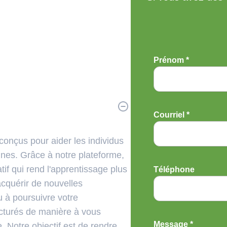
Prénom *
Courriel *
onçus pour aider les individus
nes. Grâce à notre plateforme,
f qui rend l'apprentissage plus
Téléphone
acquérir de nouvelles
 à poursuivre votre
cturés de manière à vous
Message *
 Notre objectif est de rendre