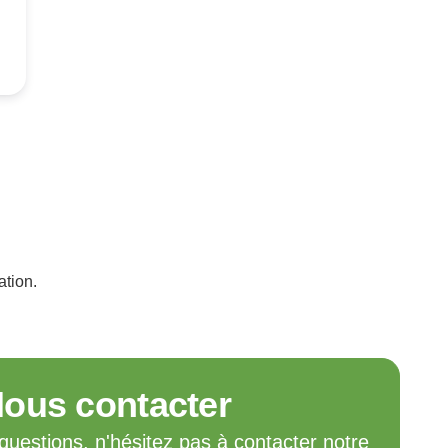
Indonesia
Čeština
Czech Republic
Eesti keel
Estonia
Lietuvių
Lithuania
Latviešu
Latvia
Slovensko
Slovenia
ation.
Română
Romania
Български
Bulgaria
中文 (简体)
ous contacter
China
questions, n'hésitez pas à contacter notre
한국어