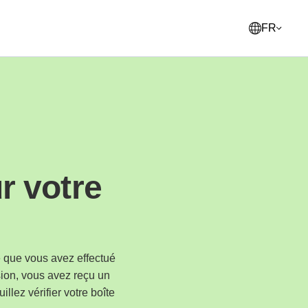
FR
English
United States
Français
France
r votre
Norsk
Norway
Svenska
Sweden
Suomi
e que vous avez effectué
Finland
sion, vous avez reçu un
Italiano
uillez vérifier votre boîte
Italy