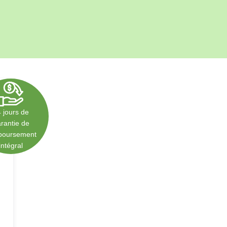
Polski
Poland
Español
Spain
Deutsch
Germany
Nederlands
Netherlands
日本語
 jours de
rantie de
Japan
boursement
Português
intégral
Portugal
Magyar
Hungary
Slovenčina
Slovakia
Bahasa indonesia