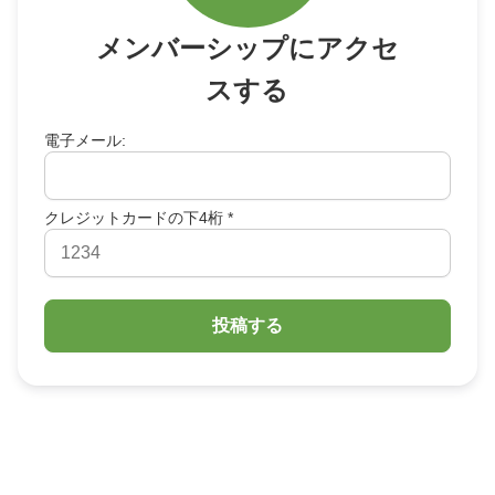
Indonesia
Čeština
メンバーシップにアクセ
Czech Republic
スする
Eesti keel
Estonia
電子メール:
Lietuvių
Lithuania
Latviešu
クレジットカードの下4桁 *
Latvia
Slovensko
Slovenia
Română
Romania
Български
Bulgaria
中文 (简体)
China
한국어