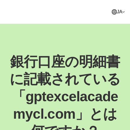
JA
English
United States
銀行口座の明細書
Français
France
に記載されている
Norsk
Norway
Svenska
「gptexcelacade
Sweden
Suomi
mycl.com」とは
Finland
Italiano
Italy