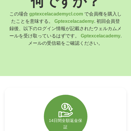
何ですか？
Polski
Poland
この場合
gptexcelacademycl.com
で会員権を購入し
Español
たことを意味する。
Gptexcelacademy
. 初回会員登
Spain
録後、以下のログイン情報が記載されたウェルカムメ
Deutsch
ールを受け取っているはずです。
Gptexcelacademy
.
Germany
メールの受信箱をご確認ください。
Nederlands
Netherlands
日本語
Japan
Português
Portugal
Magyar
Hungary
Slovenčina
Slovakia
14日間全額返金保
Bahasa indonesia
証